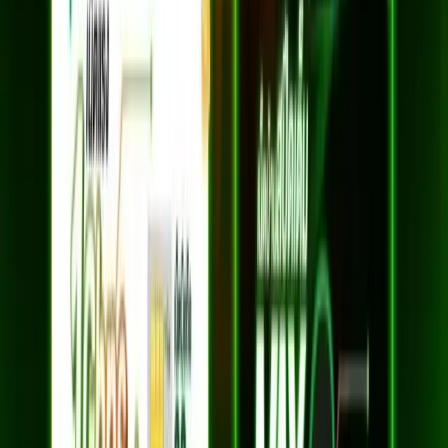
เต็มสปีดด้วย HOME FibreLAN Max 2G ไฟเบอร์ถึงห้องแบบ
FTTR เดินสายไฟเบอร์แท้จากเราเตอร์หลักเข้าถึงห้องที่ต้องการ ให้
ความเร็วสูงสุด 2 Gbps/1 Gbps เต็มสปีดทุกห้อง เลือกจำนวน
ห้องได้ตั้งแต่ 2 ห้อง ราคา 1,199 บาท/เดือน ไปจนถึง 5 ห้อง
ราคา 2,099 บาท/เดือน ยกเว้นค่าแรกเข้า ยืมอุปกรณ์ฟรี พร้อม
AIS Secure Net ป้องกันเว็บอันตราย เหมาะกับบ้านสองชั้นขึ้นไป
ทาวน์โฮม และโฮมออฟฟิศ ทัก
LINE @3bbth
เพื่อให้ทีมงานช่วย
ประเมินจำนวนห้องและนัดติดตั้งในตำบลมวกเหล็ก อำเภอมวก
เหล็ก ได้เลยครับ
HOME FibreLAN Max 2G (2 ห้อง)
2 Gbps / 1 Gbps
1,199
บาท/เดือน
*ราคาไม่รวม VAT 7%