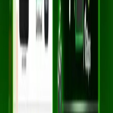
ยกเว้นค่าแรกเข้า
เหมาะกับบ้านขนาดกลางถึงใหญ่ 4 ห้อง
สมัครเลย
HOME FibreLAN Max 2G (5 ห้อง)
2 Gbps / 1 Gbps
2,099
บาท/เดือน
*ราคาไม่รวม VAT 7%
*สัญญา 24 เดือน
ความเร็ว 2 Gbps / 1 Gbps
อุปกรณ์ยืมฟรี 5 เครื่อง
AIS Secure Net ฟรี ปกป้องเว็บอันตราย
ยกเว้นค่าแรกเข้า
เหมาะกับบ้านขนาดใหญ่ 5 ห้อง