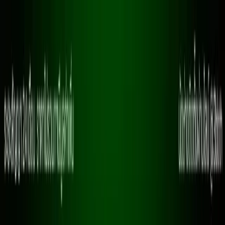
ข้ามไปยังเนื้อหาหลัก
รับติดเน็ตบ้าน AIS 3BB ทั่วประเทศ
รับติดเน็ตบ้าน AIS 3BB ทั่วประเทศ
หน้าแรก
โปรโมชั่น
3BB ใกล้ฉัน
ตรวจสอบพื้นที่ให้
บริการเสริม
คำถามที่พบบ่อย
ติดต่อเรา
สมัครเลย!
หน้าแรก
/
3BB