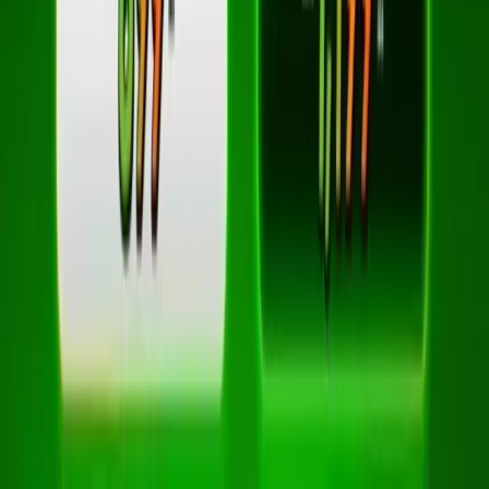
แพ็กเกจเน็ต 3BB ไหนเหมาะสมสำหรับตำบล
มวกเหล็ก
?
วิธีสมัครเน็ต 3BB ที่ตำบล
มวกเหล็ก
ทำอย่างไร?
การติดตั้งเน็ต 3BB ที่ตำบล
มวกเหล็ก
ใช้เวลานานเท่าไหร่?
มีโปรโมชั่นพิเศษสำหรับลูกค้าใหม่ที่ตำบล
มวกเหล็ก
หรือไม่?
ต้องเตรียมเอกสารอะไรบ้างในการสมัครเน็ต 3BB ที่ตำบล
มวก
เหล็ก
?
พร้อมติดตั้ง 3BB ที่ตำบล
มวกเหล็ก
แล้วหรือ
ยัง?
สมัครง่าย ติดตั้งฟรี ไม่มีค่าใช้จ่ายเพิ่มเติม
รองรับพื้นที่ตำบล
มวกเหล็ก
อำเภอ
มวกเหล็ก
สมัครเลย ผ่าน LINE
ตรวจสอบพื้นที่
อัปเดตล่าสุด: กรกฎาคม 2569
พนักงานขาย