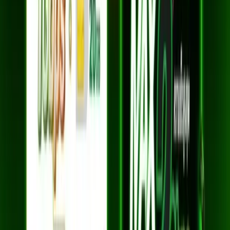
*สัญญา 24 เดือน
ความเร็ว 2 Gbps / 1 Gbps
อุปกรณ์ยืมฟรี 2 เครื่อง
AIS Secure Net ฟรี ปกป้องเว็บอันตราย
ยกเว้นค่าแรกเข้า
เหมาะกับบ้านขนาดเล็กถึงกลาง 2 ห้อง
สมัครเลย
HOME FibreLAN Max 2G (3 ห้อง)
2 Gbps / 1 Gbps
1,499
บาท/เดือน
*ราคาไม่รวม VAT 7%
*สัญญา 24 เดือน
ความเร็ว 2 Gbps / 1 Gbps