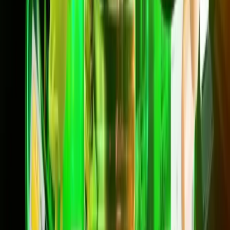
ความเร็วสูงสุด 1Gbps/500 Mbps
Netflix พรีเมียม 4K Ultra HD รับชม 4 เครื่อง
AIS PLAYBOX + PLAY FAMILY
คุณภาพสูงสุด ดูพร้อมกันทั้งครอบครัว
สมัครเลย
แพ็กเกจ Net SmartBackup
เน็ตบ้านพร้อม Backup 4G/5G ไม่มีสะดุด สำหรับมวกเหล็ก
บ้านหรือร้านค้าในตำบลมวกเหล็ก อำเภอมวกเหล็ก ที่ต้องออนไลน์
ตลอดเวลา Net SmartBackup ออกแบบมาเพื่อสถานการณ์แบบนี้
โดยเฉพาะ จุดเด่นคือมี Dongle 4G/5G พร้อมซิมสำรองให้ฟรี เมื่อ
สายไฟเบอร์มีปัญหา ระบบจะสลับไปใช้เน็ตมือถือให้อัตโนมัติ ประชุม
ออนไลน์และการรับออเดอร์ผ่านเน็ตจึงไม่สะดุด เริ่มต้น 599 บาท/
เดือน ความเร็ว 500/500 Mbps, แพ็ก 699 บาท/เดือน
ความเร็ว 700/700 Mbps พ่วงกล่อง PLAY Lite พร้อม HBO
Max และแพ็ก 799 บาท/เดือน ความเร็ว 1 Gbps พร้อมซิม